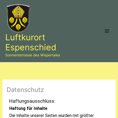
Zum
Mai
Inhalt
Men
springen
Luftkurort
Espenschied
Sonnenterrasse des Wispertales
Datenschutz
Haftungsausschluss:
Haftung für Inhalte
Die Inhalte unserer Seiten wurden mit größter