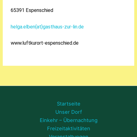
65391 Espenschied
helga.elben{at}gasthaus-zur-lin.de
www.luftkurort-espenschied.de
Startseite
Unser Dorf
Einkehr – Übernachtung
Freizeitaktivitäten
Veranstaltungen