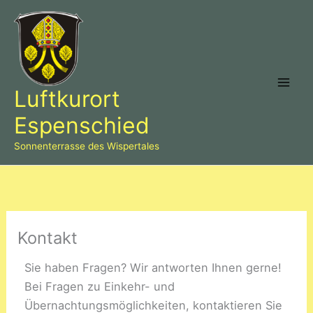
Zum
Mai
Inhalt
Men
springen
Luftkurort
Espenschied
Sonnenterrasse des Wispertales
Kontakt
Sie haben Fragen? Wir antworten Ihnen gerne!
Bei Fragen zu Einkehr- und
Übernachtungsmöglichkeiten, kontaktieren Sie